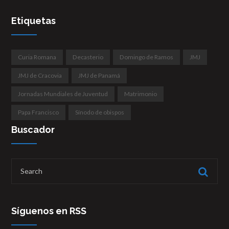
Etiquetas
Curia Romana
Decasterio
Domingo de Ramos
JMJ
JMJ de Cracovia
JMJ de Panamá
Jornadas Mundiales de Juventud
Matrimonio
Papa Francisco
Sínodo de obispos
Buscador
Síguenos en RSS