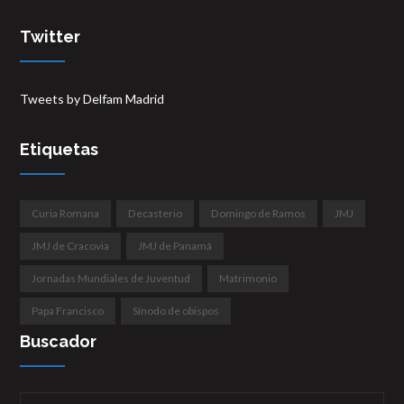
Twitter
Tweets by Delfam Madrid
Etiquetas
Curia Romana
Decasterio
Domingo de Ramos
JMJ
JMJ de Cracovia
JMJ de Panamá
Jornadas Mundiales de Juventud
Matrimonio
Papa Francisco
Sínodo de obispos
Buscador