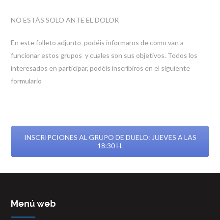
NO ESTÁS SOLO ANTE EL DOLOR
En este folleto adjunto podéis informaros de como van a
funcionar estos grupos y cuales son sus objetivos. Todos los
interesados en participar, podéis inscribiros en el siguiente
formulario
INSCRIPCIONES AL GRUPO DE DUELO: JUEVES A LAS
18:30 H.
Menú web