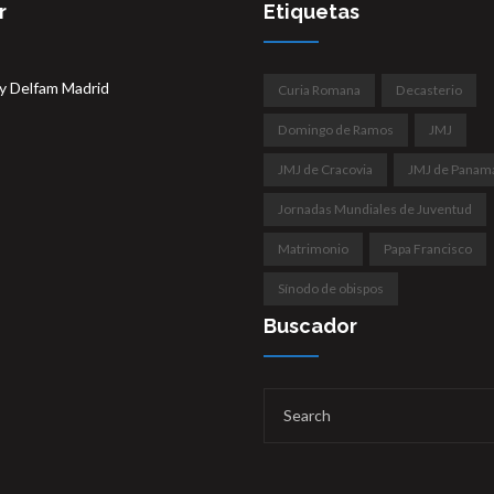
r
Etiquetas
y Delfam Madrid
Curia Romana
Decasterio
Domingo de Ramos
JMJ
JMJ de Cracovia
JMJ de Panam
Jornadas Mundiales de Juventud
Matrimonio
Papa Francisco
Sínodo de obispos
Buscador