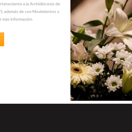
rteneciente a la Archidiócesis de
OF), además de con Movimientos y
r más información.