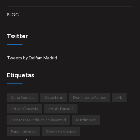
BLOG
Twitter
Tweets by Delfam Madrid
Etiquetas
Curia Romana
Decasterio
Domingo de Ramos
JMJ
JMJ de Cracovia
JMJ de Panamá
Jornadas Mundiales de Juventud
Matrimonio
Papa Francisco
Sínodo de obispos