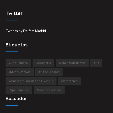
Twitter
Tweets by Delfam Madrid
Etiquetas
Curia Romana
Decasterio
Domingo de Ramos
JMJ
JMJ de Cracovia
JMJ de Panamá
Jornadas Mundiales de Juventud
Matrimonio
Papa Francisco
Sínodo de obispos
Buscador