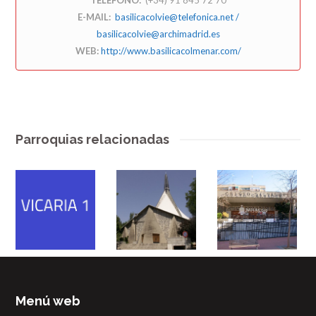
E-MAIL:
basilicacolvie@telefonica.net /
basilicacolvie@archimadrid.es
WEB:
http://www.basilicacolmenar.com/
Parroquias relacionadas
Menú web