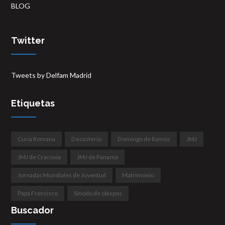
BLOG
Twitter
Tweets by Delfam Madrid
Etiquetas
Curia Romana
Decasterio
Domingo de Ramos
JMJ
JMJ de Cracovia
JMJ de Panamá
Jornadas Mundiales de Juventud
Matrimonio
Papa Francisco
Sínodo de obispos
Buscador