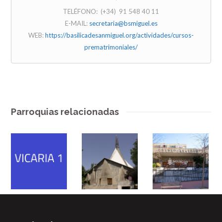
TELÉFONO: (+34) 91 548 40 11
E-MAIL:
secretaria@bsmiguel.es
WEB:
https://basilicadesanmiguel.org/actividades/cursos-
prematrimoniales/
Parroquias relacionadas