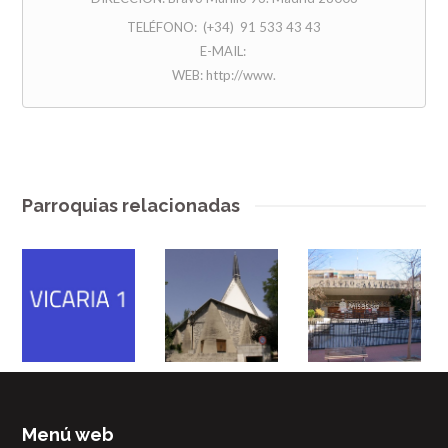
TELÉFONO: (+34) 91 533 43 43
E-MAIL:
WEB: http://www.
Parroquias relacionadas
Menú web