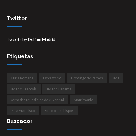
Twitter
Tweets by Delfam Madrid
Etiquetas
Curia Romana
Decasterio
Domingo de Ramos
JMJ
JMJ de Cracovia
JMJ de Panamá
Jornadas Mundiales de Juventud
Matrimonio
Papa Francisco
Sínodo de obispos
Buscador