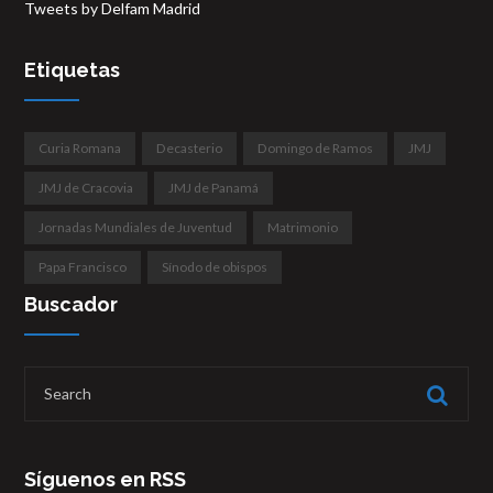
Tweets by Delfam Madrid
Etiquetas
Curia Romana
Decasterio
Domingo de Ramos
JMJ
JMJ de Cracovia
JMJ de Panamá
Jornadas Mundiales de Juventud
Matrimonio
Papa Francisco
Sínodo de obispos
Buscador
Síguenos en RSS