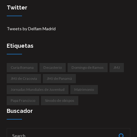
Twitter
Tweets by Delfam Madrid
Etiquetas
Curia Romana
Decasterio
Domingo de Ramos
JMJ
JMJ de Cracovia
JMJ de Panamá
Jornadas Mundiales de Juventud
Matrimonio
Papa Francisco
Sínodo de obispos
Buscador