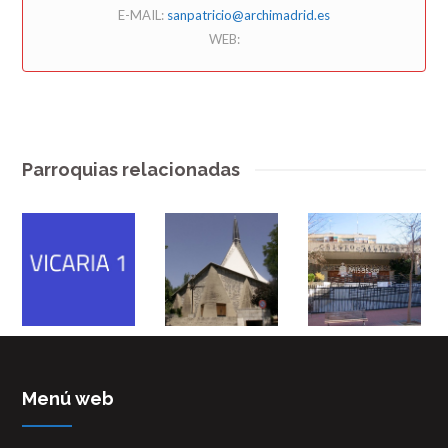
E-MAIL:
sanpatricio@archimadrid.es
WEB:
Parroquias relacionadas
Menú web