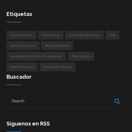
Etiquetas
Curia Romana
Decasterio
Domingo de Ramos
JMJ
JMJ de Cracovia
JMJ de Panamá
Jornadas Mundiales de Juventud
Matrimonio
Papa Francisco
Sínodo de obispos
Buscador
Síguenos en RSS