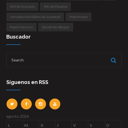
JMJ de Cracovia
JMJ de Panamá
Jornadas Mundiales de Juventud
Matrimonio
Papa Francisco
Sínodo de obispos
Buscador
Síguenos en RSS
agosto 2026
L
M
X
J
V
S
D