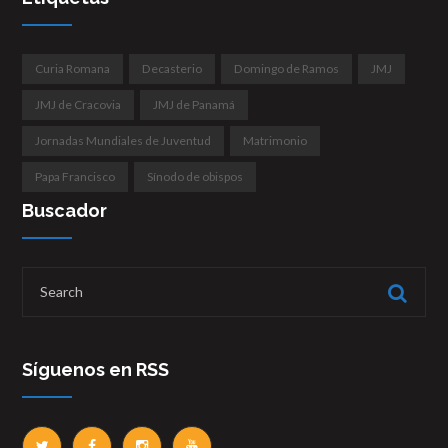
Curia Romana
Decasterio
Domingo de Ramos
JMJ
JMJ de Cracovia
JMJ de Panamá
Jornadas Mundiales de Juventud
Matrimonio
Papa Francisco
Sínodo de obispos
Buscador
Síguenos en RSS