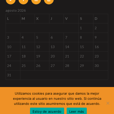
agosto 2026
L
M
X
J
V
S
D
1
2
3
4
5
6
7
8
9
10
11
12
13
14
15
16
17
18
19
20
21
22
23
24
25
26
27
28
29
30
31
« Sep
Utilizamos cookies para asegurar que damos la mejor
experiencia al usuario en nuestro sitio web. Si continúa
utilizando este sitio asumiremos que está de acuerdo.
DELFAM
Aviso legal
Cookies
Contacto
Estoy de acuerdo
Leer más
Madrid / @2017