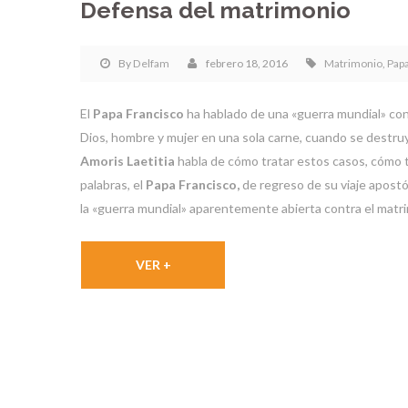
Defensa del matrimonio
By
Delfam
febrero 18, 2016
Matrimonio
,
Papa
El
Papa Francisco
ha hablado de una «guerra mundial» cont
Dios, hombre y mujer en una sola carne, cuando se destruy
Amoris Laetitia
habla de cómo tratar estos casos, cómo tra
palabras, el
Papa Francisco,
de regreso de su viaje apostó
la «guerra mundial» aparentemente abierta contra el matr
VER +