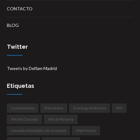
CONTACTO
BLOG
Twitter
Tweets by Delfam Madrid
Etiquetas
Curia Romana
Decasterio
Domingo de Ramos
JMJ
JMJ de Cracovia
JMJ de Panamá
Jornadas Mundiales de Juventud
Matrimonio