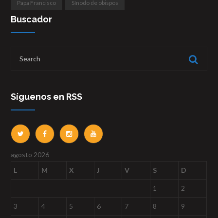
Papa Francisco
Sínodo de obispos
Buscador
Síguenos en RSS
agosto 2026
L
M
X
J
V
S
D
1
2
3
4
5
6
7
8
9