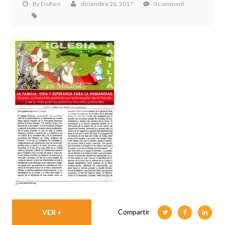
By
Delfam
diciembre 26, 2017
0 comment
Compartir
VER +