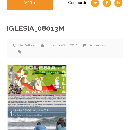
Compartir
VER +
IGLESIA_08013M
By
Delfam
diciembre 30, 2017
0 comment