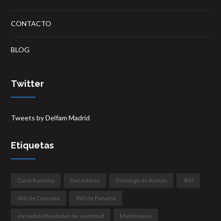
CONTACTO
BLOG
Twitter
Tweets by Delfam Madrid
Etiquetas
Curia Romana
Decasterio
Domingo de Ramos
JMJ
JMJ de Cracovia
JMJ de Panamá
Jornadas Mundiales de Juventud
Matrimonio