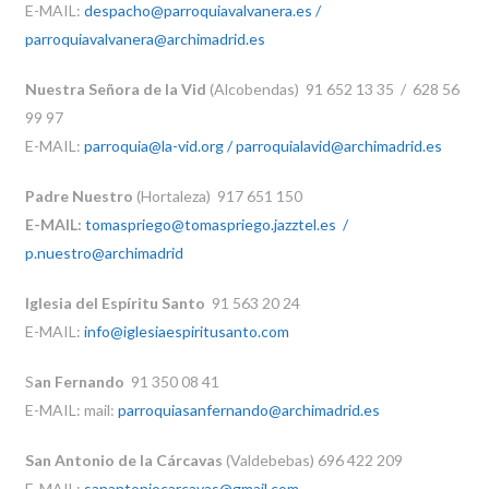
E-MAIL:
despacho@parroquiavalvanera.es /
parroquiavalvanera@archimadrid.es
Nuestra Señora de la Vid
(Alcobendas) 91 652 13 35 / 628 56
99 97
E-MAIL:
parroquia@la-vid.org / parroquialavid@archimadrid.es
Padre Nuestro
(Hortaleza) 917 651 150
E-MAIL:
tomaspriego@tomaspriego.jazztel.es /
p.nuestro@archimadrid
Iglesia del Espíritu Santo
91 563 20 24
E-MAIL:
info@iglesiaespiritusanto.com
S
an Fernando
91 350 08 41
E-MAIL: mail:
parroquiasanfernando@archimadrid.es
San Antonio de la Cárcavas
(Valdebebas) 696 422 209
E-MAIL:
sanantoniocarcavas@gmail.com