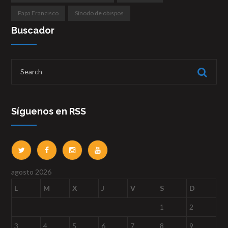
Papa Francisco
Sínodo de obispos
Buscador
Síguenos en RSS
agosto 2026
L
M
X
J
V
S
D
1
2
3
4
5
6
7
8
9