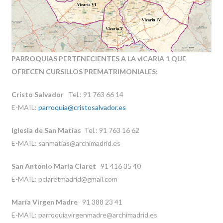
PARROQUIAS PERTENECIENTES A LA vICARIA 1 QUE
OFRECEN CURSILLOS PREMATRIMONIALES:
Cristo Salvador
Tel.:
91 763 66 14
E-MAIL:
parroquia@cristosalvador.es
Iglesia de San Matías
Tel.: 91 763 16 62
E-MAIL:
sanmatias@archimadrid.es
San Antonio María Claret
91 416 35 40
E-MAIL: pclaretmadrid@gmail.com
María Virgen Madre
91 388 23 41
E-MAIL: parroquiavirgenmadre@archimadrid.es