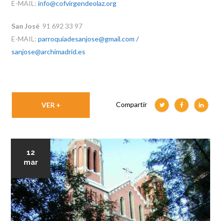
E-MAIL:
info@cofvirgendeolaz.org
San José
91 692 33 97
E-MAIL:
parroquiadesanjose@gmail.com /
sanjose@archimadrid.es
Compartir
VER +
12
mar