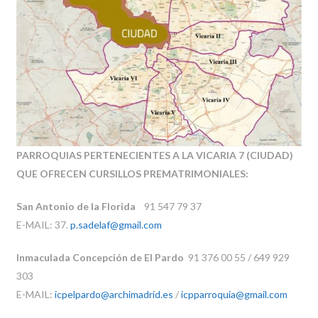
PARROQUIAS PERTENECIENTES A LA VICARIA 7 (CIUDAD)
QUE OFRECEN CURSILLOS PREMATRIMONIALES:
San Antonio de la Florida
91 547 79 37
E-MAIL: 37.
p.sadelaf@gmail.com
Inmaculada Concepción de El Pardo
91 376 00 55 / 649 929
303
E-MAIL:
icpelpardo@archimadrid.es
/
icpparroquia@gmail.com