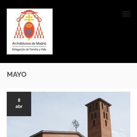
MAYO
8
abr