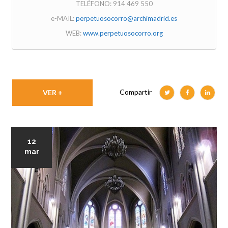
TELÉFONO: 914 469 550
e-MAIL:
perpetuosocorro@archimadrid.es
WEB:
www.perpetuosocorro.org
Compartir
VER +
12
mar