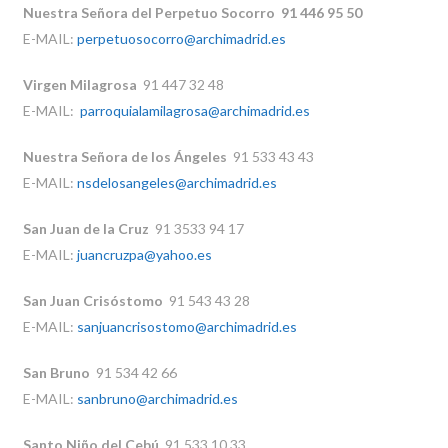
Nuestra Señora del Perpetuo Socorro 91 446 95 50
E-MAIL:
perpetuosocorro@archimadrid.es
Virgen Milagrosa
91 447 32 48
E-MAIL:
parroquialamilagrosa@archimadrid.es
Nuestra Señora de los Ángeles
91 533 43 43
E-MAIL:
nsdelosangeles@archimadrid.es
San Juan de la Cruz
91 3533 94 17
E-MAIL:
juancruzpa@yahoo.es
San Juan Crisóstomo
91 543 43 28
E-MAIL:
sanjuancrisostomo@archimadrid.es
San Bruno
91 534 42 66
E-MAIL:
sanbruno@archimadrid.es
Santo Niño del Cebú
91 533 10 33