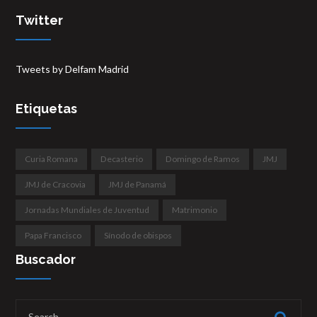
Twitter
Tweets by Delfam Madrid
Etiquetas
Curia Romana
Decasterio
Domingo de Ramos
JMJ
JMJ de Cracovia
JMJ de Panamá
Jornadas Mundiales de Juventud
Matrimonio
Papa Francisco
Sínodo de obispos
Buscador