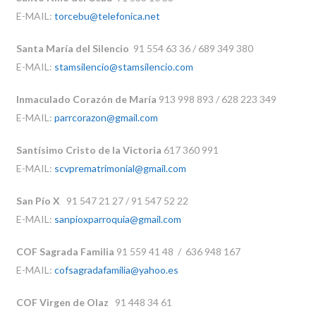
E-MAIL:
torcebu@telefonica.net
Santa María del Silencio
91 554 63 36 / 689 349 380
E-MAIL:
stamsilencio@stamsilencio.com
Inmaculado Corazón de María
913 998 893 / 628 223 349
E-MAIL:
parrcorazon@gmail.com
Santísimo Cristo de la Victoria
617 360 991
E-MAIL:
scvprematrimonial@gmail.com
San Pío X
91 547 21 27 / 91 547 52 22
E-MAIL:
sanpioxparroquia@gmail.com
COF Sagrada Familia
91 559 41 48 / 636 948 167
E-MAIL:
cofsagradafamilia@yahoo.es
COF Virgen de Olaz
91 448 34 61