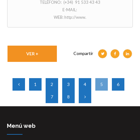
TELÉFONO: (+34) 91 533 43 43
E-MAIL:
WEB: http://www.
Compartir
VER +
1
2
3
4
5
6
7
8
Menú web