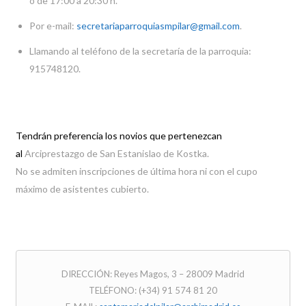
ó de 17:00 a 20:30 h.
Por e-mail:
secretariaparroquiasmpilar@gmail.com
.
Llamando al teléfono de la secretaría de la parroquia:
915748120.
Tendrán preferencia los novios que pertenezcan
al
Arciprestazgo de San Estanislao de Kostka.
No se admiten inscripciones de última hora ni con el cupo
máximo de asistentes cubierto.
DIRECCIÓN: Reyes Magos, 3 – 28009 Madrid
TELÉFONO: (+34) 91 574 81 20