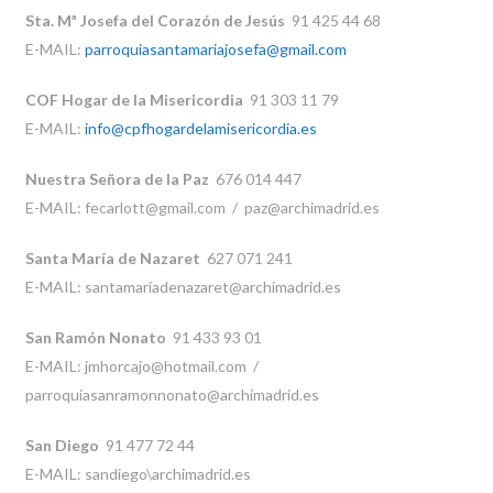
Sta. Mª Josefa del Corazón de Jesús
91 425 44 68
E-MAIL:
parroquiasantamariajosefa@gmail.com
COF Hogar de la Misericordia
91 303 11 79
E-MAIL:
info@cpfhogardelamisericordia.es
Nuestra Señora de la Paz
676 014 447
E-MAIL: fecarlott@gmail.com / paz@archimadrid.es
Santa María de Nazaret
627 071 241
E-MAIL: santamariadenazaret@archimadrid.es
San Ramón Nonato
91 433 93 01
E-MAIL: jmhorcajo@hotmail.com /
parroquiasanramonnonato@archimadrid.es
San Diego
91 477 72 44
E-MAIL: sandiego\archimadrid.es