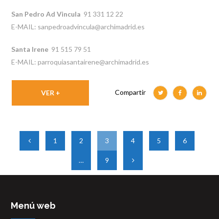
San Pedro Ad Vincula
91 331 12 22
E-MAIL: sanpedroadvincula@archimadrid.es
Santa Irene
91 515 79 51
E-MAIL: parroquiasantairene@archimadrid.es
Compartir
VER +
1
2
3
4
5
6
…
9
Menú web