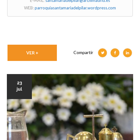
E-MAIL:
santamariadelpilar@archimadrid.es
WEB:
parroquiasantamariadelpilar.wordpress.com
Compartir
VER +
23
jul