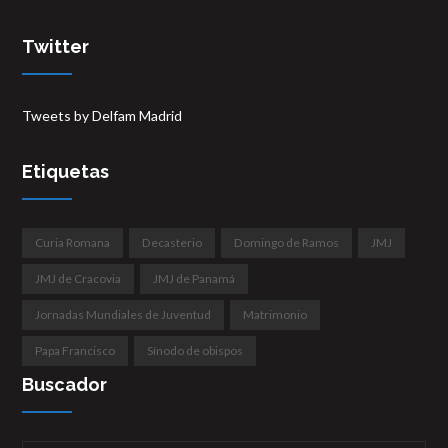
Twitter
Tweets by Delfam Madrid
Etiquetas
Curia Romana
Decasterio
Domingo de Ramos
JMJ
JMJ de Cracovia
JMJ de Panamá
Jornadas Mundiales de Juventud
Matrimonio
Papa Francisco
Sínodo de obispos
Buscador