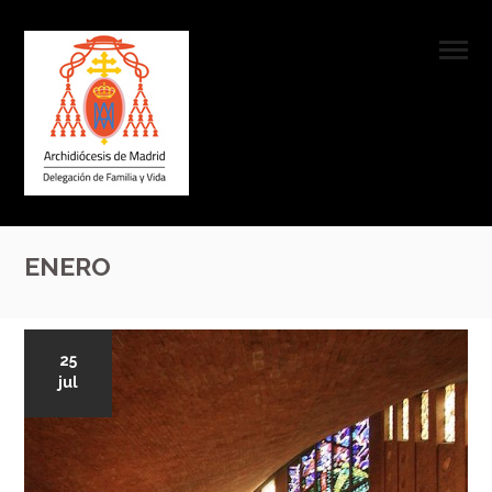
ENERO
25
jul