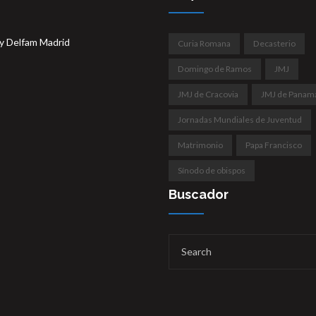
y Delfam Madrid
Curia Romana
Decasterio
Domingo de Ramos
JMJ
JMJ de Cracovia
JMJ de Panam
Jornadas Mundiales de Juventud
Matrimonio
Papa Francisco
Sínodo de obispos
Buscador