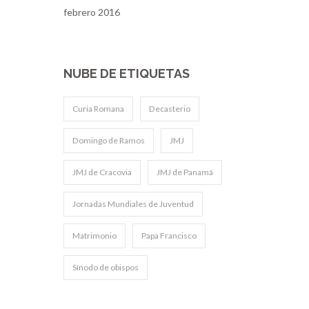
febrero 2016
NUBE DE ETIQUETAS
Curia Romana
Decasterio
Domingo de Ramos
JMJ
JMJ de Cracovia
JMJ de Panamá
Jornadas Mundiales de Juventud
Matrimonio
Papa Francisco
Sínodo de obispos