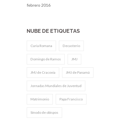
febrero 2016
NUBE DE ETIQUETAS
Curia Romana
Decasterio
Domingo de Ramos
JMJ
JMJ de Cracovia
JMJ de Panamá
Jornadas Mundiales de Juventud
Matrimonio
Papa Francisco
Sínodo de obispos