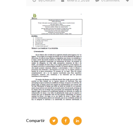
By
Delfam
enero 5, 2018
0 comment
Compartir