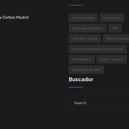
y Delfam Madrid
Curia Romana
Decasterio
Domingo de Ramos
JMJ
JMJ de Cracovia
JMJ de Panam
Jornadas Mundiales de Juventud
Matrimonio
Papa Francisco
Sínodo de obispos
Buscador