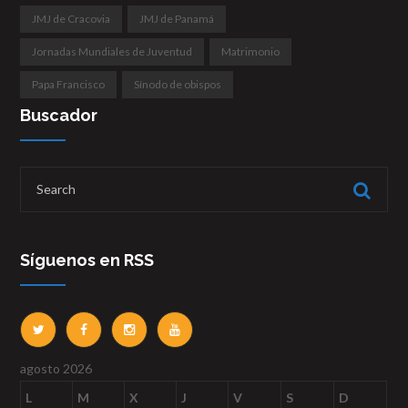
JMJ de Cracovia
JMJ de Panamá
Jornadas Mundiales de Juventud
Matrimonio
Papa Francisco
Sínodo de obispos
Buscador
Síguenos en RSS
agosto 2026
L
M
X
J
V
S
D