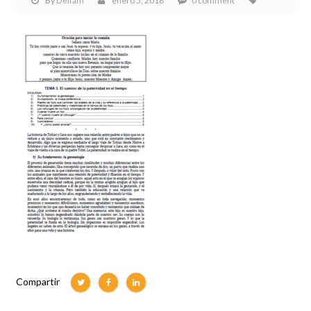
By
Delfam
enero 5, 2018
0 comment
Compartir